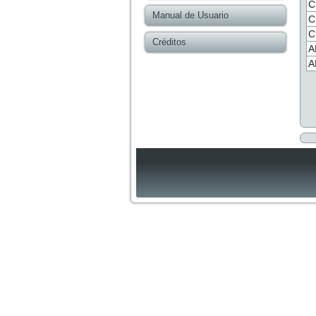
C
Manual de Usuario
C
C
Créditos
A
A