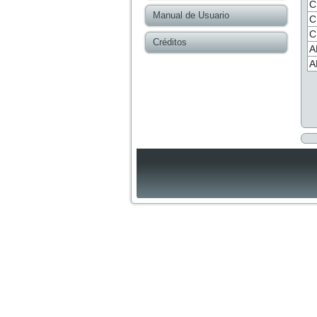
C
Manual de Usuario
C
C
Créditos
A
A