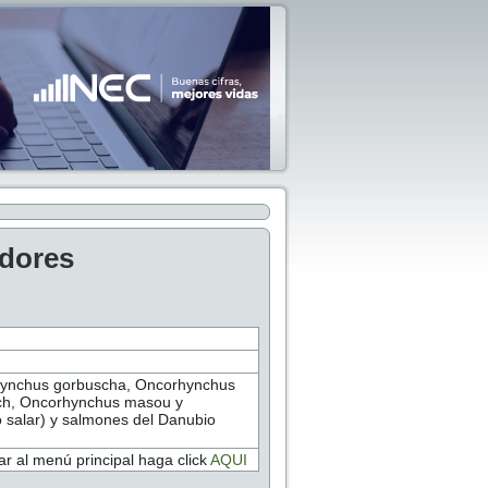
adores
rhynchus gorbuscha, Oncorhynchus
tch, Oncorhynchus masou y
 salar) y salmones del Danubio
r al menú principal haga click
AQUI