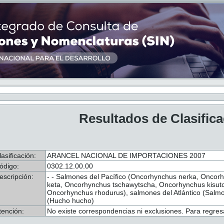
Resultados de Clasific
lasificación:
ARANCEL NACIONAL DE IMPORTACIONES 2007
ódigo:
0302.12.00.00
escripción:
- - Salmones del Pacífico (Oncorhynchus nerka, Onco
keta, Oncorhynchus tschawytscha, Oncorhynchus kisu
Oncorhynchus rhodurus), salmones del Atlántico (Salmo
(Hucho hucho)
tención:
No existe correspondencias ni exclusiones. Para regresa