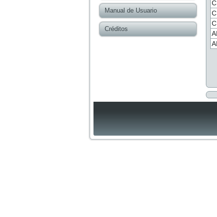
C
Manual de Usuario
C
C
Créditos
A
A