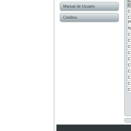
C
C
Manual de Usuario
C
C
Créditos
P
N
C
C
C
C
C
C
C
C
C
C