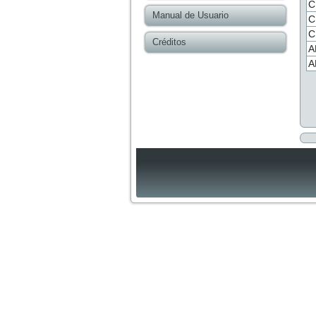
C
Manual de Usuario
C
C
Créditos
A
A