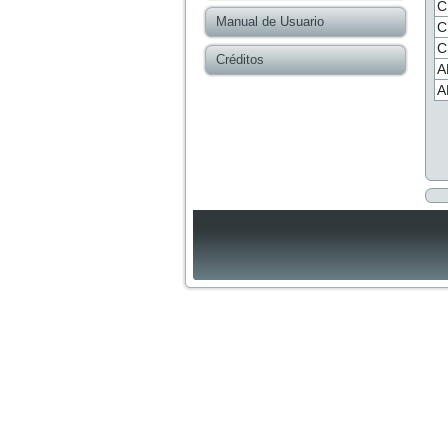
C
Manual de Usuario
C
C
Créditos
A
A