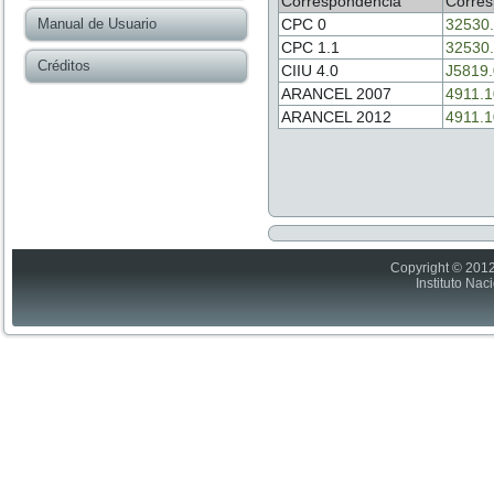
Correspondencia
Corres
Manual de Usuario
CPC 0
32530
CPC 1.1
32530
Créditos
CIIU 4.0
J5819
ARANCEL 2007
4911.1
ARANCEL 2012
4911.1
Copyright © 2012
Instituto Nac