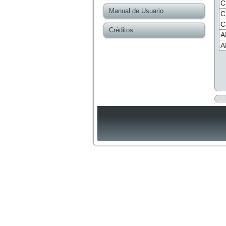
C
Manual de Usuario
C
C
Créditos
A
A