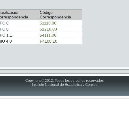
lasificación
Código
orrespondencia
Correspondencia
PC 0
51110.00
PC 0
51210.00
PC 1.1
54111.00
IIU 4.0
F4100.10
Copyright © 2012. Todos los derechos reservados
Instituto Nacional de Estadística y Censos