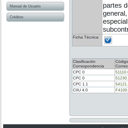
partes d
Manual de Usuario
general,
Créditos
especial
subcontr
Ficha Técnica:
Clasificación
Códig
Correspondencia
Corres
CPC 0
51110.
CPC 0
51230
CPC 1.1
54121
CIIU 4.0
F4100