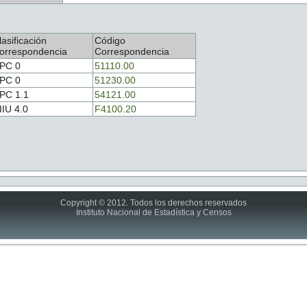
lasificación
Código
orrespondencia
Correspondencia
PC 0
51110.00
PC 0
51230.00
PC 1.1
54121.00
IIU 4.0
F4100.20
Copyright © 2012. Todos los derechos reservados
Instituto Nacional de Estadística y Censos