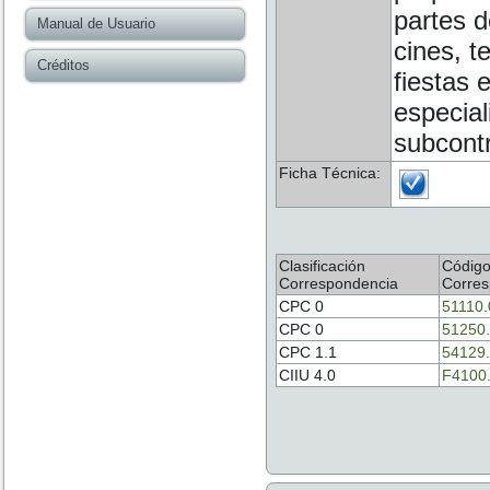
partes d
Manual de Usuario
cines, t
Créditos
fiestas 
especial
subcontr
Ficha Técnica:
Clasificación
Códig
Correspondencia
Corres
CPC 0
51110.
CPC 0
51250
CPC 1.1
54129
CIIU 4.0
F4100