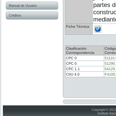
partes d
Manual de Usuario
construc
Créditos
mediante
Ficha Técnica:
Clasificación
Códig
Correspondencia
Corres
CPC 0
51110.
CPC 0
51290
CPC 1.1
54129
CIIU 4.0
F4100
Copyright © 2012
Instituto Nac