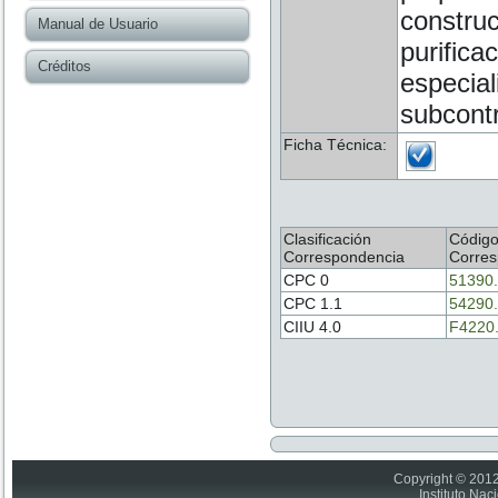
construc
Manual de Usuario
purifica
Créditos
especial
subcontr
Ficha Técnica:
Clasificación
Códig
Correspondencia
Corres
CPC 0
51390
CPC 1.1
54290
CIIU 4.0
F4220
Copyright © 2012
Instituto Nac