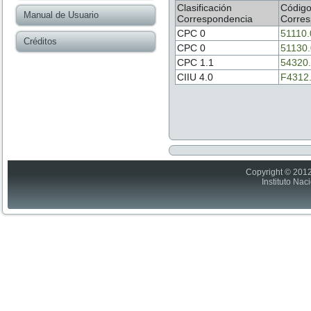
Clasificación
Códig
Manual de Usuario
Correspondencia
Corres
CPC 0
51110.
Créditos
CPC 0
51130
CPC 1.1
54320
CIIU 4.0
F4312
Copyright © 2012
Instituto Nac