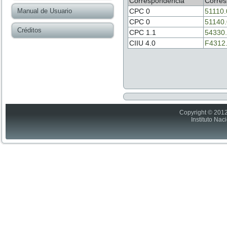
Correspondencia
Corres
Manual de Usuario
CPC 0
51110.
CPC 0
51140
Créditos
CPC 1.1
54330
CIIU 4.0
F4312
Copyright © 2012
Instituto Nac