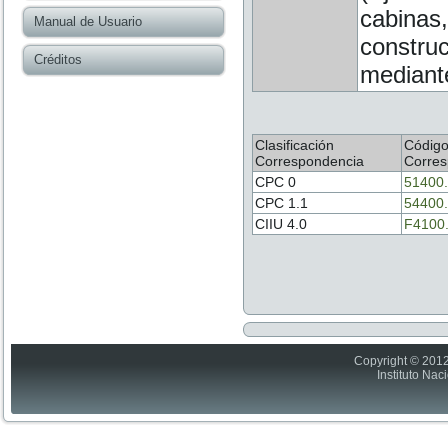
cabinas,
Manual de Usuario
construc
Créditos
mediante
Clasificación
Códig
Correspondencia
Corres
CPC 0
51400
CPC 1.1
54400
CIIU 4.0
F4100
Copyright © 2012
Instituto Nac