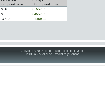
lasificación
Código
orrespondencia
Correspondencia
PC 0
51550.00
PC 1.1
54550.00
IIU 4.0
F4390.13
Copyright © 2012. Todos los derechos reservados
Instituto Nacional de Estadística y Censos