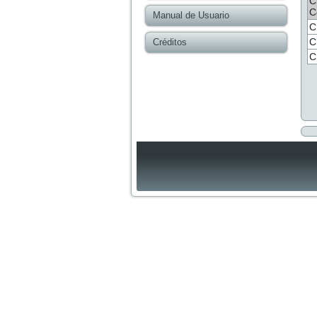
C
C
Manual de Usuario
C
C
Créditos
C