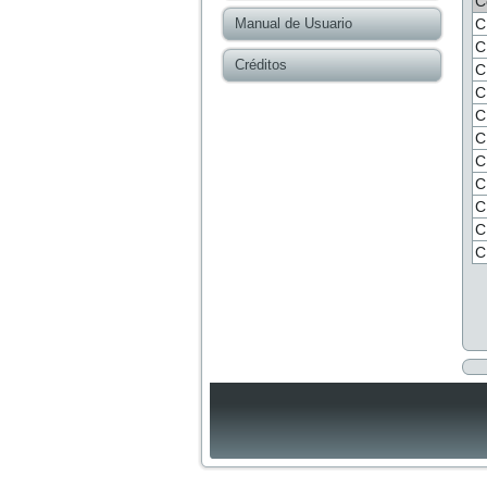
C
Manual de Usuario
C
C
Créditos
C
C
C
C
C
C
C
C
C