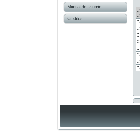
Manual de Usuario
C
C
Créditos
C
C
C
C
C
C
C
C