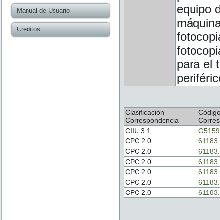
equipo de
Manual de Usuario
máquinas
Créditos
fotocopi
fotocopi
para el 
periféric
Clasificación
Códig
Correspondencia
Corres
CIIU 3.1
G5159
CPC 2.0
61183.
CPC 2.0
61183.
CPC 2.0
61183.
CPC 2.0
61183.
CPC 2.0
61183.
CPC 2.0
61183.