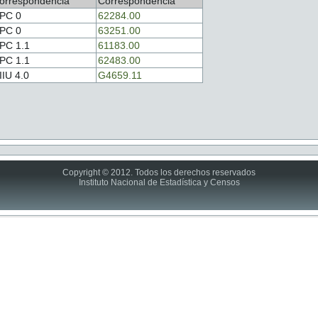
orrespondencia
Correspondencia
PC 0
62284.00
PC 0
63251.00
PC 1.1
61183.00
PC 1.1
62483.00
IIU 4.0
G4659.11
Copyright © 2012. Todos los derechos reservados
Instituto Nacional de Estadística y Censos