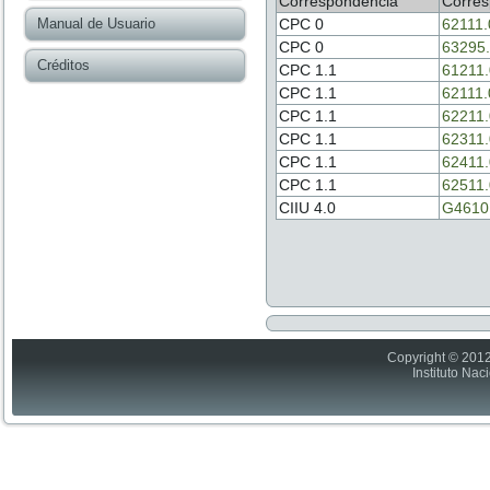
Correspondencia
Corres
Manual de Usuario
CPC 0
62111.
CPC 0
63295
Créditos
CPC 1.1
61211
CPC 1.1
62111.
CPC 1.1
62211
CPC 1.1
62311
CPC 1.1
62411
CPC 1.1
62511
CIIU 4.0
G4610
Copyright © 2012
Instituto Nac