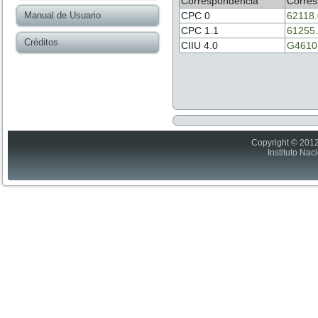
Correspondencia
Corres
Manual de Usuario
CPC 0
62118
CPC 1.1
61255
Créditos
CIIU 4.0
G4610
Copyright © 2012
Instituto Nac