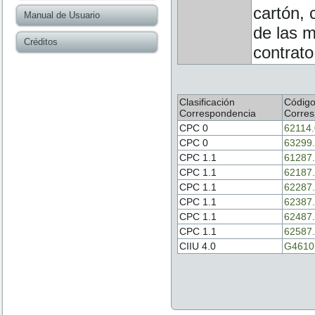
cartón, 
Manual de Usuario
de las m
Créditos
contrato
Clasificación
Códig
Correspondencia
Corres
CPC 0
62114
CPC 0
63299
CPC 1.1
61287
CPC 1.1
62187
CPC 1.1
62287
CPC 1.1
62387
CPC 1.1
62487
CPC 1.1
62587
CIIU 4.0
G4610