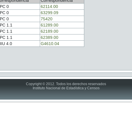
orrespondencia
Correspondencia
PC 0
62114.00
PC 0
63299.09
PC 0
75420
PC 1.1
61289.00
PC 1.1
62189.00
PC 1.1
62389.00
IIU 4.0
G4610.04
Copyright © 2012. Todos los derechos reservados
Instituto Nacional de Estadística y Censos