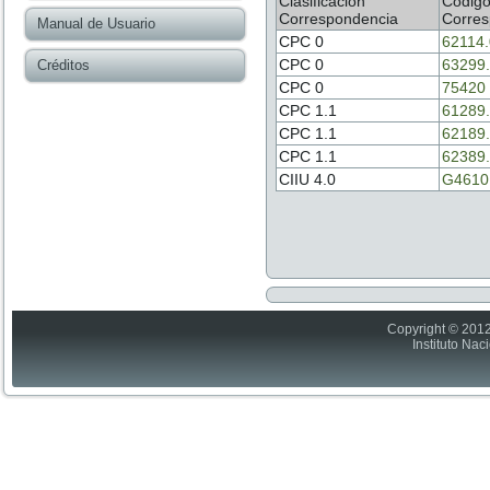
Clasificación
Códig
Correspondencia
Corres
Manual de Usuario
CPC 0
62114
CPC 0
63299
Créditos
CPC 0
75420
CPC 1.1
61289
CPC 1.1
62189
CPC 1.1
62389
CIIU 4.0
G4610
Copyright © 2012
Instituto Nac