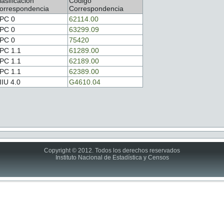
lasificación
Código
orrespondencia
Correspondencia
PC 0
62114.00
PC 0
63299.09
PC 0
75420
PC 1.1
61289.00
PC 1.1
62189.00
PC 1.1
62389.00
IIU 4.0
G4610.04
Copyright © 2012. Todos los derechos reservados
Instituto Nacional de Estadística y Censos