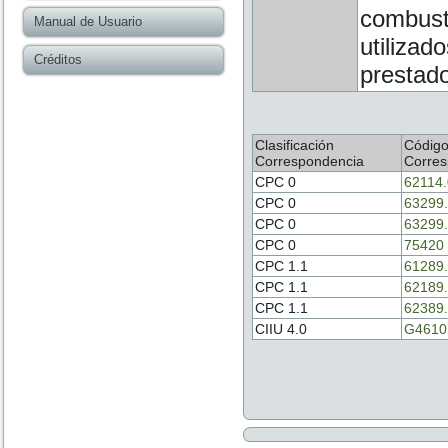
combusti
Manual de Usuario
utilizad
Créditos
prestado
Clasificación
Códig
Correspondencia
Corres
CPC 0
62114
CPC 0
63299
CPC 0
63299
CPC 0
75420
CPC 1.1
61289
CPC 1.1
62189
CPC 1.1
62389
CIIU 4.0
G4610