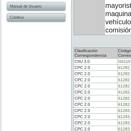
mayoris
Manual de Usuario
maquinar
Créditos
vehículo
comisión
Clasificación
Códig
Correspondencia
Corres
CIIU 3.0
G5110
CPC 2.0
61282.
CPC 2.0
61282.
CPC 2.0
61282.
CPC 2.0
61282.
CPC 2.0
61282.
CPC 2.0
61282.
CPC 2.0
61282.
CPC 2.0
61283.
CPC 2.0
61283.
CPC 2.0
61283.
CPC 2.0
61283.