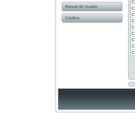
C
Manual de Usuario
C
C
Créditos
C
C
C
C
C
C