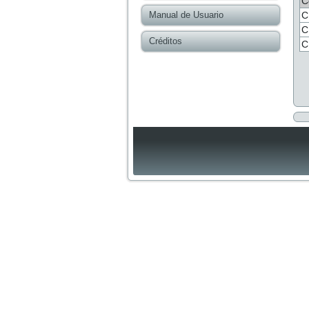
C
Manual de Usuario
C
C
Créditos
C