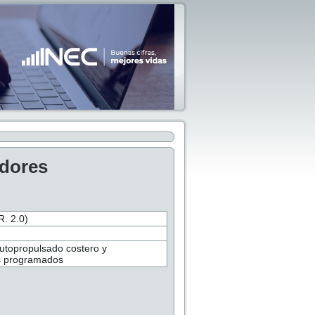
adores
 2.0)
 autopropulsado costero y
os programados