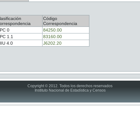
lasificación
Código
orrespondencia
Correspondencia
PC 0
84250.00
PC 1.1
83160.00
IIU 4.0
J6202.20
Copyright © 2012. Todos los derechos reservados
Instituto Nacional de Estadística y Censos