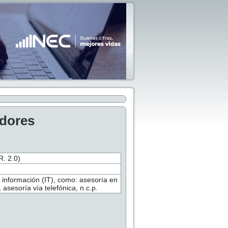
adores
 2.0)
a información (IT), como: asesoría en
asesoría vía telefónica, n.c.p.