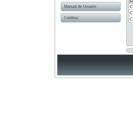
C
Manual de Usuario
C
C
Créditos
C