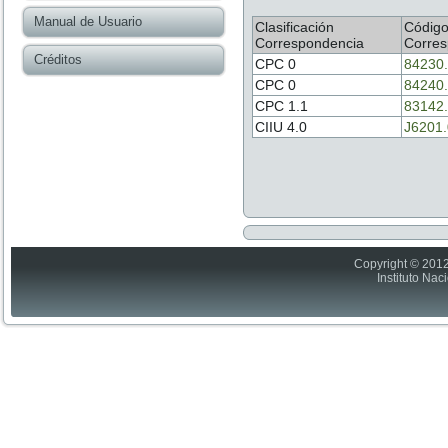
Manual de Usuario
Clasificación
Códig
Correspondencia
Corres
Créditos
CPC 0
84230
CPC 0
84240
CPC 1.1
83142
CIIU 4.0
J6201
Copyright © 2012
Instituto Nac