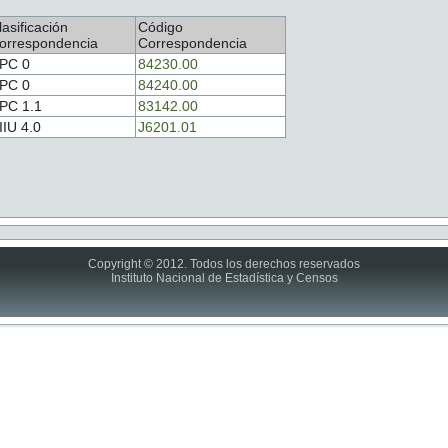
lasificación
Código
orrespondencia
Correspondencia
PC 0
84230.00
PC 0
84240.00
PC 1.1
83142.00
IIU 4.0
J6201.01
Copyright © 2012. Todos los derechos reservados
Instituto Nacional de Estadística y Censos