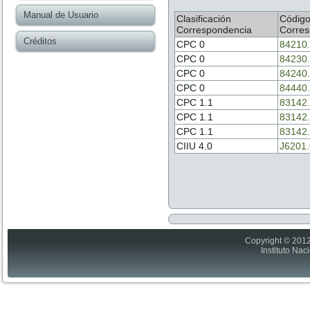
Manual de Usuario
Clasificación
Códig
Correspondencia
Corres
Créditos
CPC 0
84210
CPC 0
84230
CPC 0
84240
CPC 0
84440
CPC 1.1
83142
CPC 1.1
83142
CPC 1.1
83142
CIIU 4.0
J6201
Copyright © 2012
Instituto Nac