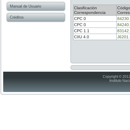
Manual de Usuario
Clasificación
Códig
Correspondencia
Corres
Créditos
CPC 0
84230
CPC 0
84240
CPC 1.1
83142
CIIU 4.0
J6201
Copyright © 2012
Instituto Nac