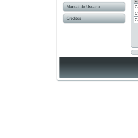
C
Manual de Usuario
C
C
Créditos
C