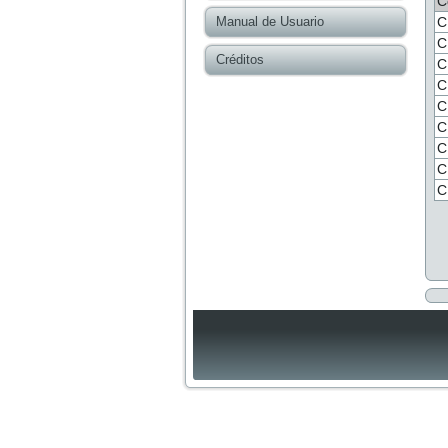
C
Manual de Usuario
C
C
Créditos
C
C
C
C
C
C
C