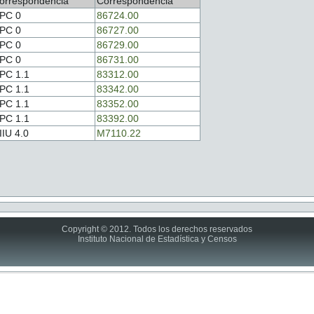
orrespondencia
Correspondencia
PC 0
86724.00
PC 0
86727.00
PC 0
86729.00
PC 0
86731.00
PC 1.1
83312.00
PC 1.1
83342.00
PC 1.1
83352.00
PC 1.1
83392.00
IIU 4.0
M7110.22
Copyright © 2012. Todos los derechos reservados
Instituto Nacional de Estadística y Censos