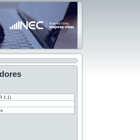
adores
 1.1)
es