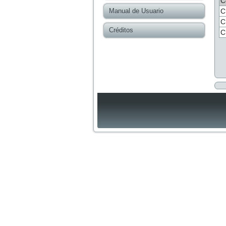
C
Manual de Usuario
C
C
Créditos
C