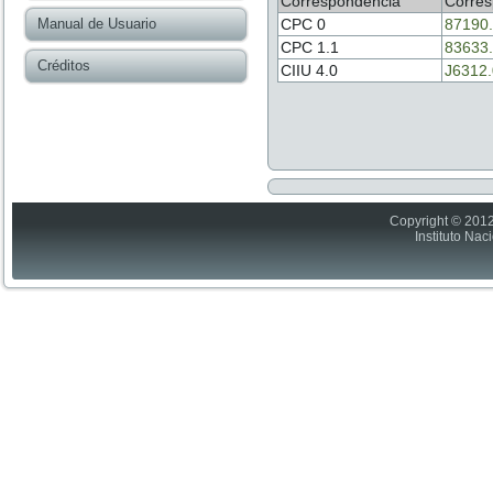
Correspondencia
Corres
Manual de Usuario
CPC 0
87190
CPC 1.1
83633
Créditos
CIIU 4.0
J6312
Copyright © 2012
Instituto Nac