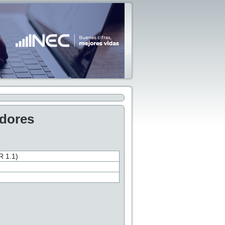
adores
 1.1)