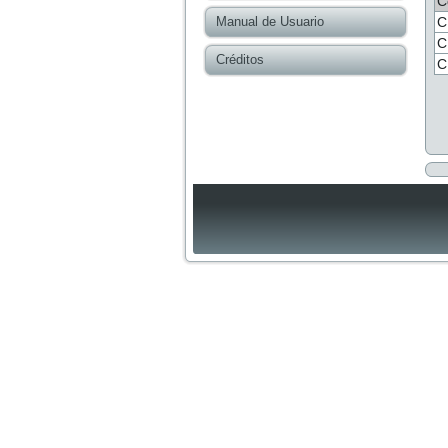
C
Manual de Usuario
C
C
Créditos
C