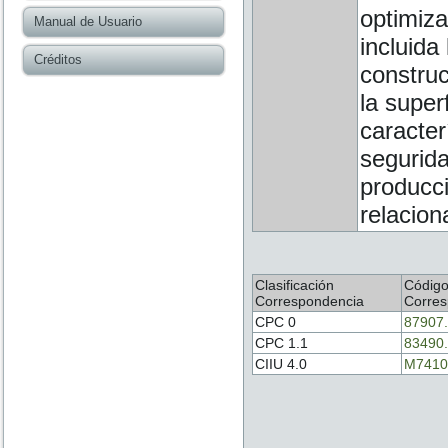
optimiza
Manual de Usuario
incluida
Créditos
construc
la super
caracter
segurida
producci
relacion
Clasificación
Códig
Correspondencia
Corres
CPC 0
87907
CPC 1.1
83490
CIIU 4.0
M7410