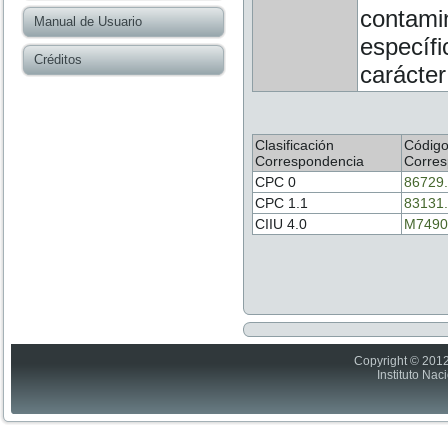
contamin
Manual de Usuario
específi
Créditos
carácter
Clasificación
Códig
Correspondencia
Corres
CPC 0
86729
CPC 1.1
83131
CIIU 4.0
M7490
Copyright © 2012
Instituto Nac