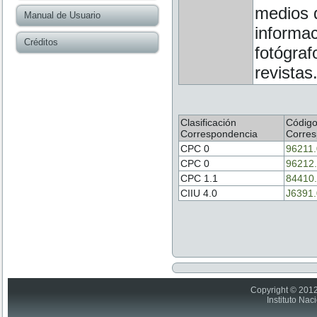
medios 
Manual de Usuario
informac
Créditos
fotógraf
revistas
Clasificación
Códig
Correspondencia
Corres
CPC 0
96211
CPC 0
96212
CPC 1.1
84410
CIIU 4.0
J6391
Copyright © 2012
Instituto Nac