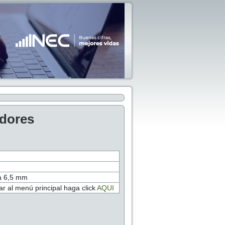
adores
 a 6,5 mm
r al menú principal haga click
AQUI